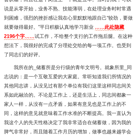
说是从零开始，业务不熟、技能薄弱，在处理业务时时常遇
到困难，强烈的挫折感让我在心里默默地跟自己“较劲，要做
就要做得最好。”平日积极认真地学习新业
……此处隐藏
2196个字……
试工作，不给整个支行的工作拖后腿。在这种
想法下，我很好的完成了分理处交给的每一项工作。也受到
了同志们的好评。
我所在的_储蓄所是分行级的青年文明号。就象所里_同
志说的：是一个互敬互爱的大家庭。常听知道我们所情况的
其他同志讲，从没见过有那个单位有我们这里这样同志间关
系如此融洽的。不论是工作上，还是生活上，同志间都象一
家人一样，从没有一点矛盾，如果有意见也是工作上的不
同，这样的意见就意味着工作水准的不断提高。我一直认为
我这个人的先天性格决定了我非常适合在储蓄做，因为我的
脾气非常好，而且随着工作月历的增加，做事也越来越学会