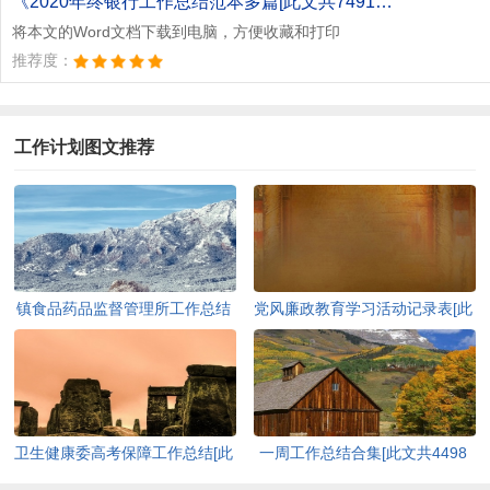
《2020年终银行工作总结范本多篇[此文共7491字].doc》
将本文的Word文档下载到电脑，方便收藏和打印
推荐度：
工作计划图文推荐
镇食品药品监督管理所工作总结
党风廉政教育学习活动记录表[此
[此文共3221字]
文共523字]
卫生健康委高考保障工作总结[此
一周工作总结合集[此文共4498
文共868字]
字]