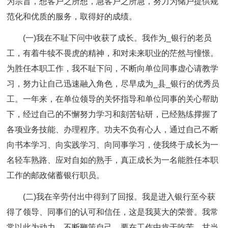
为宗旨，想客户之所想，急客户之所急，努力为储户提供规
范化和优质的服务，取得好的成绩。
(一)我在不耻下问中收获了成长。我作为_银行的老员
工，有着牛犊不畏虎的精神，和对未来职业的茫然与憧憬。
为胜任本职工作，我不耻下问，不断向单位同事虚心请教学
习，努力让自己迅速融入角色，尽早成为_县_银行的优秀员
工。一年来，在单位领导的关怀指导和单位同事的关心帮助
下，经过自己的不懈努力学习和刻苦钻研，已经熟练撑握了
各项业务技能、办理程序。功夫不负有心人，通过自己不断
向书本学习、向实践学习、向同事学习，使我终于成长为一
名轻车熟路、应对自如的熟手，真正成长为一名能胜任本职
工作的邮政储蓄银行职员。
(二)我在辛劳付出中得到了回报。我是进入银行至今获
得了领导、同事们的认可和信任，这是我莫大的荣誉。我常
常以此为动力，不断鞭策自己。要在工作中肯于吃苦，甘当