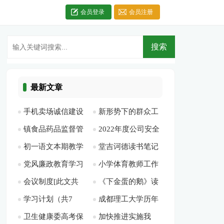
会员登录
会员注册
最新文章
手机卖场诚信建设
新形势下的群众工
镇食品药品监督管
2022年度公司安全
报告[此文共1438字]
作[此文共11011字]
初一语文本期教学
堂吉诃德读书笔记
理所工作总结[此文
生产目标[此文共
党风廉政教育学习
小学体育教师工作
工作总结[此文共
[此文共13838字]
共3221字]
1325字]
会议制度[此文共
《下金蛋的鹅》读
活动记录表[此文共
计划个人[此文共
2758字]
学习计划（共7
成都理工大学历年
4190字]
书笔记[此文共3156
523字]
5479字]
卫生健康委高考保
加快推进实施我
篇）[此文共6754字]
考研分数线[此文共
字]