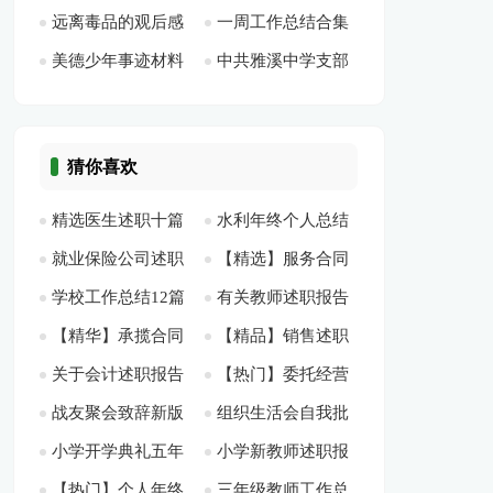
远离毒品的观后感
一周工作总结合集
障工作总结[此文共
省“五大区域发展战
4584字]
美德少年事迹材料
中共雅溪中学支部
作文多篇[此文共
[此文共4498字]
868字]
略” 和“一带五基
[此文共10928字]
工作总结[此文共
3278字]
地”建设[此文共2410
3053字]
字]
猜你喜欢
精选医生述职十篇
水利年终个人总结
就业保险公司述职
【精选】服务合同
[此文共12843字]
15篇[此文共19095
学校工作总结12篇
有关教师述职报告
报告[此文共6615字]
汇总5篇[此文共6763
字]
【精华】承揽合同
【精品】销售述职
[此文共25050字]
汇编7篇[此文共
字]
关于会计述职报告
【热门】委托经营
模板8篇[此文共
4篇[此文共5794字]
10286字]
战友聚会致辞新版
组织生活会自我批
范文合集五篇[此文
合同三篇[此文共
10427字]
小学开学典礼五年
小学新教师述职报
多篇[此文共4563字]
评发言稿[此文共
共4668字]
2917字]
【热门】个人年终
三年级教师工作总
级学生代表发言稿
告14篇[此文共16558
1015字]