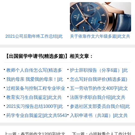
共447字]
2021公司后勤年终工作总结[此
关于依靠作文六年级多篇[此文共
文共5724字]
3436字]
【出国留学申请书(精选多篇)】相关文章：
教师个人自传怎么写(精选多
护士辞职报告（分享6篇）[此
篇)[此文共6557字]
我的母亲 我爱我的母亲！[此
文共2107字]
怎么写好自我评价(精选多篇)
文共896字]
过程装备与控制工程专业毕业
[此文共2963字]
五一劳动节的作文400字[此文
生的求职信[此文共15427字]
教育实习生自我鉴定[此文共
共2177字]
法医学求职自我介绍[此文共
10384字]
2021实习报告总结1000字[此
3230字]
参选社区支部委员自我介绍[此
文共7003字]
药学专业自我鉴定[此文共5543
文共480字]
入职申请书（共3篇）[此文共
字]
2202字]
上一篇：
春节的作文1200字[此文
下一篇：
小班秋季个人工作计划