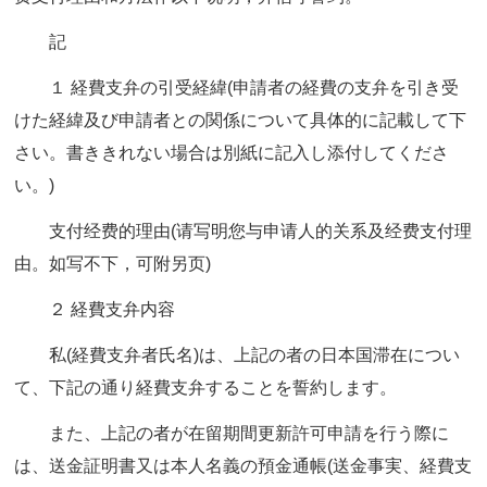
記
１ 経費支弁の引受経緯(申請者の経費の支弁を引き受
けた経緯及び申請者との関係について具体的に記載して下
さい。書ききれない場合は別紙に記入し添付してくださ
い。)
支付经费的理由(请写明您与申请人的关系及经费支付理
由。如写不下，可附另页)
２ 経費支弁内容
私(経費支弁者氏名)は、上記の者の日本国滞在につい
て、下記の通り経費支弁することを誓約します。
また、上記の者が在留期間更新許可申請を行う際に
は、送金証明書又は本人名義の預金通帳(送金事実、経費支