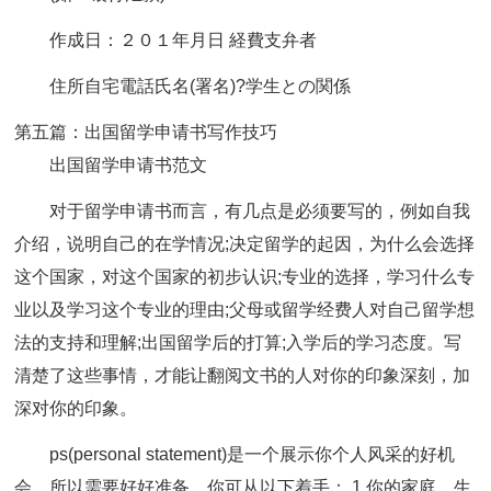
作成日：２０１年月日 経費支弁者
住所自宅電話氏名(署名)?学生との関係
第五篇：出国留学申请书写作技巧
出国留学申请书范文
对于留学申请书而言，有几点是必须要写的，例如自我
介绍，说明自己的在学情况;决定留学的起因，为什么会选择
这个国家，对这个国家的初步认识;专业的选择，学习什么专
业以及学习这个专业的理由;父母或留学经费人对自己留学想
法的支持和理解;出国留学后的打算;入学后的学习态度。写
清楚了这些事情，才能让翻阅文书的人对你的印象深刻，加
深对你的印象。
ps(personal statement)是一个展示你个人风采的好机
会。所以需要好好准备。你可从以下着手： 1.你的家庭，生