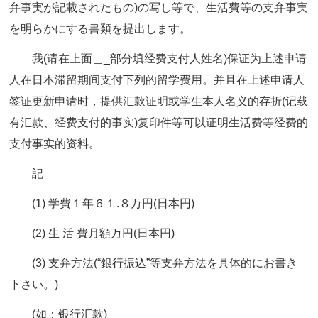
弁事実が記載されたもの)の写し等で、生活費等の支弁事実
を明らかにする書類を提出します。
我(请在上面＿_部分填经费支付人姓名)保证为上述申请
人在日本滞留期间支付下列的留学费用。并且在上述申请人
签证更新申请时，提供汇款证明或学生本人名义的存折(记载
有汇款、经费支付的事实)复印件等可以证明生活费等经费的
支付事实的资料。
記
(1) 学費１年６１.８万円(日本円)
(2) 生 活 費月額万円(日本円)
(3) 支弁方法(“銀行振込”等支弁方法を具体的にお書き
下さい。)
(如：银行汇款)