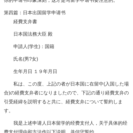
你的申请书印象深刻，这才是写留学申请书要注意的。
第四篇：日本出国留学申请书
経費支弁書
日本国法務大臣 殿
申請人(学生)：国籍
氏名(男?女)
生年月日 １９年月日
私は、この度、上記の者が日本国に在留中(入国した場
合)の経費支弁者になりましたので、下記の通り経費支弁の
引受経緯を説明すると共に、経費支弁について誓約しま
す。
我是上述申请人日本留学的经费支付人，关于具体的经
费支付理由和方法作以下说明，并信守誓约。