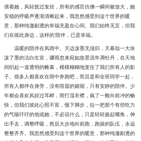
偎着她，风轻抚过发丝，所有的感官仿佛一瞬间被放大，她
安稳的呼吸声逐渐清晰起来，我忽然感受到这个世界的暖
意，那种纯澈剔透的幸福充盈在心间。我们始终无言，但我
们在彼此身边，这样的'陪伴，已是幸福。
温暖的陪伴在风雨中。天边泼墨无须归，天幕似一大块
泼了墨的洁白生宣，骤雨忽来宛如急景流年凋牡丹，在天地
间织起一道透明的帷幕，模模糊糊地笼住了我们所有人的影
子。很多人都喜欢在雨中奔跑吧，而且是和全班同学一起，
所有人都伴在身旁，没有喧嚣的嬉闹，只有安静的陪伴。少
年都会喜欢风掠过耳畔，雨打湿衣襟，疯了一般向前冲的畅
快，但我们彼此心照不宣，慢下脚步，拉一把那个有些吃力
的气喘吁吁的他或她，不必说什么，只是轻轻扬起嘴角，伸
出手去，调整呼吸，然后大步地向前跑，跑操的队伍，永远
整整齐齐。我忽然感受到这个世界的暖意，那种纯澈剔透的