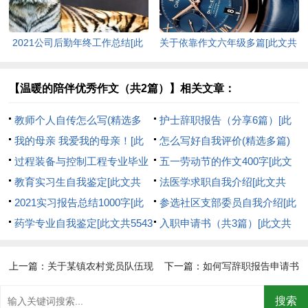
2021公司后勤年终工作总结[此
关于依靠作文六年级多篇[此文共
文共5724字]
3436字]
【温暖的陪伴优秀作文（共2篇）】相关文章：
教师个人自传怎么写(精选多
护士辞职报告（分享6篇）[此
篇)[此文共6557字]
我的母亲 我爱我的母亲！[此
文共2107字]
怎么写好自我评价(精选多篇)
文共896字]
过程装备与控制工程专业毕业
[此文共2963字]
五一劳动节的作文400字[此文
生的求职信[此文共15427字]
教育实习生自我鉴定[此文共
共2177字]
法医学求职自我介绍[此文共
10384字]
2021实习报告总结1000字[此
3230字]
参选社区支部委员自我介绍[此
文共7003字]
药学专业自我鉴定[此文共5543
文共480字]
入职申请书（共3篇）[此文共
字]
2202字]
上一篇：
关于某镇农村党员队伍现
下一篇：
如何写辞职报告申请书
状的调查与思考(精选多篇)[此文共
(精选多篇)[此文共2027字]