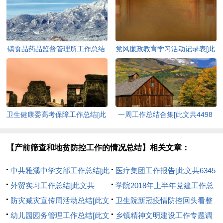
镇食品药品监督管理所工作总结
党风廉政教育学习活动记录表[此
[此文共3221字]
文共523字]
卫生健康委高考保障工作总结[此
一周工作总结合集[此文共4498
文共868字]
字]
【产前筛查和地贫防控工作的情况总结】相关文章：
中共雅溪中学支部工作总结[此
医疗集团工作报告[此文共6345
文共3053字]
外贸实习工作总结[此文共
字]
学院2018年上半年党建工作总
11557字]
防灾减灾宣传周活动总结[此文
结[此文共1878字]
卫生院新冠疫情防控回头看整
共902字]
幼儿园园务管理工作总结[此文
改报告[此文共521字]
乡镇精神文明建设工作专题调