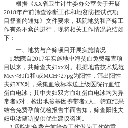
根据《XX省卫生计生委办公室关于开展
2018年产前筛查诊断工作和地贫防控试点项
目督查的通知》文件要求，我院地贫和产筛工
作有条不紊的进行，现将相关工作情况总结如
下：
一、地贫与产筛项目开展实施情况
1.我院自2017年实施地中海贫血免费筛查项
目以来，共筛查夫妇xx对。根据地贫技术规范
Mcv<80f1和/或MCH<27pg为阳性，筛出阳性
夫妇XX对，采集血液标本送上级医院行血红
蛋白电泳；其中夫妇双方血红蛋白电泳均为异
常者x对，检出地贫基因携带者x人。筛查结果
结合免费孕前优检报告书面告知，筛查阳性夫
妇电话随访提供优生建议咨询。
2.我院把免费产前筛查工作做为工作的重