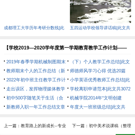
成都理工大学历年考研分数线[此
五四运动学校领导讲话稿[此文共
文共4584字]
7886字]
【学校2019—2020学年度第一学期教育教学工作计划——
打造质量品牌 构建文明新学校】相关文章：
2019年春季学期机械制图期末
（下）个人教学工作总结[此文
试卷[此文共255字]
教师期末个人的工作总结（新
共3807字]
师德师风学习心得 优选20篇
版4篇）[此文共5054字]
2022年初中班主任教学工作计
[此文共28179字]
小学英语优秀教师工作总结[此
划[此文共7491字]
走出误区，发挥物理媒体教学
文共7752字]
学校离职申请范本[此文共3072
优势[此文共1444字]
初中500字随笔关于生活（合
字]
机械学院2014年“文明创建
集36篇）[此文共19614字]
新教师入职一年工作总结文章
月”工作计划(精选多篇)[此文共
年度大一班班级总结[此文共
[此文共6405字]
7780字]
1731字]
上一篇：
教育路上的新成长--专业
下一篇：
初中美术说课稿（整理