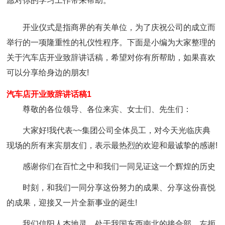
愿对你的学习工作带来帮助。
开业仪式是指商界的有关单位，为了庆祝公司的成立而
举行的一项隆重性的礼仪性程序。下面是小编为大家整理的
关于汽车店开业致辞讲话稿，希望对你有所帮助，如果喜欢
可以分享给身边的朋友!
汽车店开业致辞讲话稿1
尊敬的各位领导、各位来宾、女士们、先生们：
大家好!我代表~~集团公司全体员工，对今天光临庆典
现场的所有来宾朋友们，表示最热烈的欢迎和最诚挚的感谢!
感谢你们在百忙之中和我们一同见证这一个辉煌的历史
时刻，和我们一同分享这份努力的成果、分享这份喜悦
的成果，迎接又一片全新事业的诞生!
我们信阳人杰地灵，处于我国东西南北的接合部，左扼