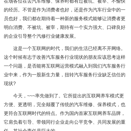
在场各位在去汽车维修、保养时都有过被坑、被宰、不愉快
的经历。不管是作为消费者也好，还是作为汽车行业中的一
员也好，我们都在期待着一种新的服务模式能够让消费者更
明白消费、不被坑、被宰，期待有一个实力强大、口碑良好
的企业引导整个汽修行业健康发展。
这是一个互联网的时代，我们的生活已经离不开网络。
这个时候有志于改善汽车服务行业现状的朋友应该思考这样
一个问题，是否能将互联网运营模式融入到我们汽车服务行
业中来，作为一股新生力量，扭转汽车服务行业缺乏信任的
现状?
今天，~~~率先做到了。它所提出的互联网养车模式更
方便、更透明，完全颠覆了传统的汽车维修、保养模式，也
更符合互联网时代的特点。作为国内首家互联网养车品牌，
它肩负着引导、带领同行企业走向公平竞争、共同发展的重
任，其社会责任是巨大的。