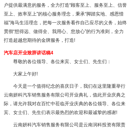
户提供最满意的服务，全力打造“顾客至上、服务至上、信誉
至上、效率至上”的核心服务理念，秉承“脚踏实地、感恩惜
福”海马生活理念，把每一次服务看作自己应尽的义务，始终
贯彻“想得远、做得全、我用心、您放心”的行为准则，全力
打造超越您期待的金牌服务，打造!
汽车店开业致辞讲话稿4
尊敬的各位领导、各位来宾、女士们、先生们：
大家上午好!
今天是一个值得纪念的喜庆日子，我们在这里隆重举行
云南妍科汽车销售服务有限公司开业典礼，值此开业庆典之
际，请允许我对在百忙中莅临开业庆典的各位领导、各位来
宾、女士们、先生们表示最热烈的欢迎和最诚挚的感谢!
云南妍科汽车销售服务有限公司是云南润科投资有限责