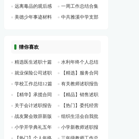
远离毒品的观后感
一周工作总结合集
障工作总结[此文共
省“五大区域发展战
4584字]
美德少年事迹材料
中共雅溪中学支部
作文多篇[此文共
[此文共4498字]
868字]
略” 和“一带五基
[此文共10928字]
工作总结[此文共
3278字]
地”建设[此文共2410
3053字]
字]
猜你喜欢
精选医生述职十篇
水利年终个人总结
就业保险公司述职
【精选】服务合同
[此文共12843字]
15篇[此文共19095
学校工作总结12篇
有关教师述职报告
报告[此文共6615字]
汇总5篇[此文共6763
字]
【精华】承揽合同
【精品】销售述职
[此文共25050字]
汇编7篇[此文共
字]
关于会计述职报告
【热门】委托经营
模板8篇[此文共
4篇[此文共5794字]
10286字]
战友聚会致辞新版
组织生活会自我批
范文合集五篇[此文
合同三篇[此文共
10427字]
小学开学典礼五年
小学新教师述职报
多篇[此文共4563字]
评发言稿[此文共
共4668字]
2917字]
【热门】个人年终
三年级教师工作总
级学生代表发言稿
告14篇[此文共16558
1015字]