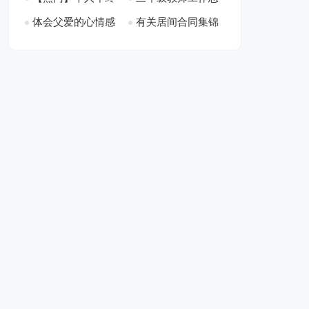
体会父爱的心情感
有关居间合同集锦
总结四篇[此文共
结(15篇)[此文共
[此文共4029字]
字]
言[此文共4786字]
八篇[此文共12009
4481字]
17552字]
字]