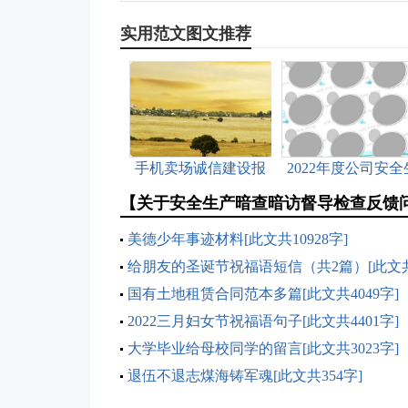
实用范文图文推荐
手机卖场诚信建设报
2022年度公司安全
告[此文共1438字]
产目标[此文共1325
【关于安全生产暗查暗访督导检查反馈
美德少年事迹材料[此文共10928字]
给朋友的圣诞节祝福语短信（共2篇）[此文共3
字]
国有土地租赁合同范本多篇[此文共4049字]
2022三月妇女节祝福语句子[此文共4401字]
大学毕业给母校同学的留言[此文共3023字]
退伍不退志煤海铸军魂[此文共354字]