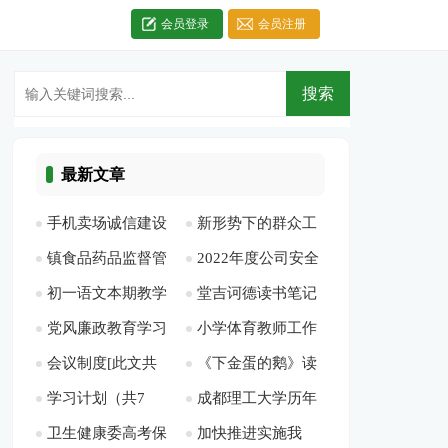
会员登录
会员注册
最新文章
手机卖场诚信建设
新形势下的群众工
镇食品药品监督管
2022年度公司安全
报告[此文共1438字]
作[此文共11011字]
初一语文本期教学
堂吉诃德读书笔记
理所工作总结[此文
生产目标[此文共
党风廉政教育学习
小学体育教师工作
工作总结[此文共
[此文共13838字]
共3221字]
1325字]
会议制度[此文共
《下金蛋的鹅》读
活动记录表[此文共
计划个人[此文共
2758字]
学习计划（共7
成都理工大学历年
4190字]
书笔记[此文共3156
523字]
5479字]
卫生健康委高考保
加快推进实施我
篇）[此文共6754字]
考研分数线[此文共
字]