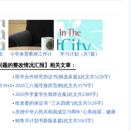
生
小学体育教师工作计
学习计划（共7篇）
字]
划个人[此文共5479字]
[此文共6754字]
问题的整改情况汇报】相关文章：
医学合作研究协议书(精选多篇)[此文共5226字]
918
2020三八领导致辞范例[此文共3579字]
2020升学宴学生致辞合集[此文共2389字]
给老婆的保证书 “三从四德”[此文共5126字]
庆祝中华人民共和国成立70周年“心系祖国，健康
成长”活动方案[此文共1425字]
销售月计划书新版多篇[此文共5163字]