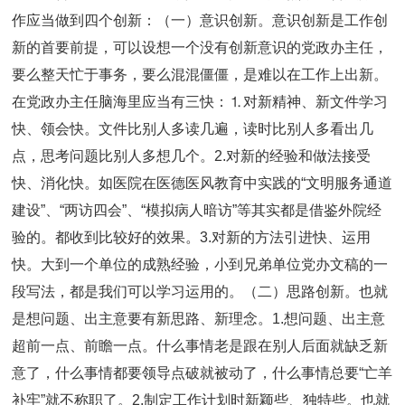
作应当做到四个创新：（一）意识创新。意识创新是工作创
新的首要前提，可以设想一个没有创新意识的党政办主任，
要么整天忙于事务，要么混混僵僵，是难以在工作上出新。
在党政办主任脑海里应当有三快：⒈对新精神、新文件学习
快、领会快。文件比别人多读几遍，读时比别人多看出几
点，思考问题比别人多想几个。2.对新的经验和做法接受
快、消化快。如医院在医德医风教育中实践的“文明服务通道
建设”、“两访四会”、“模拟病人暗访”等其实都是借鉴外院经
验的。都收到比较好的效果。3.对新的方法引进快、运用
快。大到一个单位的成熟经验，小到兄弟单位党办文稿的一
段写法，都是我们可以学习运用的。（二）思路创新。也就
是想问题、出主意要有新思路、新理念。1.想问题、出主意
超前一点、前瞻一点。什么事情老是跟在别人后面就缺乏新
意了，什么事情都要领导点破就被动了，什么事情总要“亡羊
补牢”就不称职了。2.制定工作计划时新颖些、独特些。也就