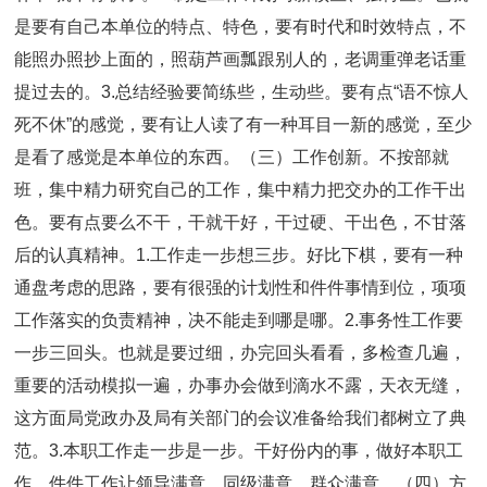
是要有自己本单位的特点、特色，要有时代和时效特点，不
能照办照抄上面的，照葫芦画瓢跟别人的，老调重弹老话重
提过去的。3.总结经验要简练些，生动些。要有点“语不惊人
死不休”的感觉，要有让人读了有一种耳目一新的感觉，至少
是看了感觉是本单位的东西。（三）工作创新。不按部就
班，集中精力研究自己的工作，集中精力把交办的工作干出
色。要有点要么不干，干就干好，干过硬、干出色，不甘落
后的认真精神。1.工作走一步想三步。好比下棋，要有一种
通盘考虑的思路，要有很强的计划性和件件事情到位，项项
工作落实的负责精神，决不能走到哪是哪。2.事务性工作要
一步三回头。也就是要过细，办完回头看看，多检查几遍，
重要的活动模拟一遍，办事办会做到滴水不露，天衣无缝，
这方面局党政办及局有关部门的会议准备给我们都树立了典
范。3.本职工作走一步是一步。干好份内的事，做好本职工
作，件件工作让领导满意、同级满意、群众满意。（四）方