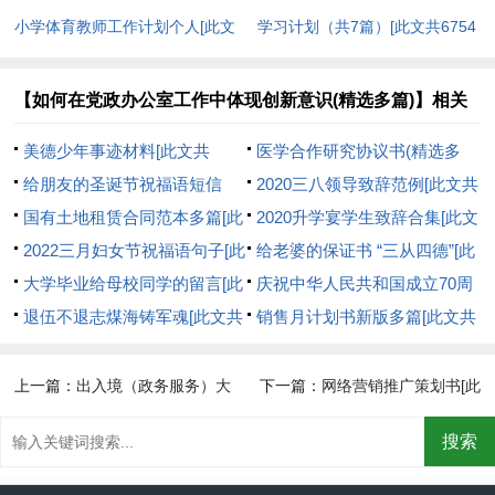
小学体育教师工作计划个人[此文
学习计划（共7篇）[此文共6754
共5479字]
字]
【如何在党政办公室工作中体现创新意识(精选多篇)】相关
文章：
美德少年事迹材料[此文共
医学合作研究协议书(精选多
10928字]
给朋友的圣诞节祝福语短信
篇)[此文共5226字]
2020三八领导致辞范例[此文共
（共2篇）[此文共3918字]
国有土地租赁合同范本多篇[此
3579字]
2020升学宴学生致辞合集[此文
文共4049字]
2022三月妇女节祝福语句子[此
共2389字]
给老婆的保证书 “三从四德”[此
文共4401字]
大学毕业给母校同学的留言[此
文共5126字]
庆祝中华人民共和国成立70周
文共3023字]
退伍不退志煤海铸军魂[此文共
年“心系祖国，健康成长”活动方
销售月计划书新版多篇[此文共
354字]
案[此文共1425字]
5163字]
上一篇：
出入境（政务服务）大
下一篇：
网络营销推广策划书[此
队”深化“放管服”改革工作[此文共
文共7457字]
412字]