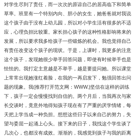
对学生尽到了责任，而一次次的原谅自己的居高临下和简单
草率。班里有一个特别内向、胆小的女生，她爸爸就对我说
这个孩子由于没有上幼儿园，所以对小学生活有很多的不适
应，心理负担比较重。家长担心孩子的这种性格影响将来的
发展，所以要求我多给孩子一些锻炼的机会。我也觉得自己
有责任改变这个孩子的现状。于是，上课时，我更多的注意
这个孩子，发现她很少举手回答问题，即使有时候举手也是
怯怯的。我打定主意越是不举手，越是要提问她。所以课堂
上常常出现她涨红着脸，在我的一再启发下，勉强回答出问
题的现象。我(推荐打开范文网：WWW.)坚信在这样的训练
下，孩子一定会慢慢找到自信的。两个月后，当我再次与家
长交谈时，竟意外地得知孩子现在有了严重的厌学情绪，每
天把上学当成一种负担。想想这些日子以来自己的努力，失
望与委屈一起涌上心头。接下来的日子，我找这个学生谈了
几次心，也都没有成效。渐渐的，我感觉到孩子与我的距离