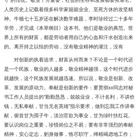
守”的传统。敬业十分重要，社会的生存和发展都要依靠它。
人类历史上记载着很多科学家兢兢业业、至死方休的攻坚精
神。牛顿七十五岁还在解决数学难题，李时珍经过二十多年
辛劳，才完成《本草纲目》这本书。他们是敬业的典范。世
界上所有的财富，都是劳动者用自己的心血和汗水创造出来
的。离开持之以恒的劳动，没有敬业精神的灌注，没有
对创新的执着追求，财富从何而来？不论是一个时代还
是一个民族，敬业的人越多，敬业精神越强，这个时代进步
就越快，这个民族发展就越迅速。所以说，敬业是创新、改
革、发展的原动力。奉献是创新的要件：要贯彻xx同志对秘
书工作人员提出的“勤勤恳恳，兢兢业业，不计名利，不讲价
钱，无私奉献，甘当无名英雄”指示要求，做到忘我工作讲奉
献，俯首甘为孺子牛，淡泊官欲为事业，甘为绿叶扶红花。
要认识岗位之重要，珍惜岗位之不易；要有非常强烈的奉献
精神，安心定志，躬身做事，恪尽职守，殚精竭虑地工作；