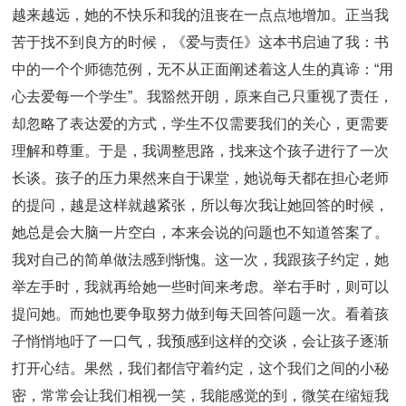
越来越远，她的不快乐和我的沮丧在一点点地增加。正当我
苦于找不到良方的时候，《爱与责任》这本书启迪了我：书
中的一个个师德范例，无不从正面阐述着这人生的真谛：“用
心去爱每一个学生”。我豁然开朗，原来自己只重视了责任，
却忽略了表达爱的方式，学生不仅需要我们的关心，更需要
理解和尊重。于是，我调整思路，找来这个孩子进行了一次
长谈。孩子的压力果然来自于课堂，她说每天都在担心老师
的提问，越是这样就越紧张，所以每次我让她回答的时候，
她总是会大脑一片空白，本来会说的问题也不知道答案了。
我对自己的简单做法感到惭愧。这一次，我跟孩子约定，她
举左手时，我就再给她一些时间来考虑。举右手时，则可以
提问她。而她也要争取努力做到每天回答问题一次。看着孩
子悄悄地吁了一口气，我预感到这样的交谈，会让孩子逐渐
打开心结。果然，我们都信守着约定，这个我们之间的小秘
密，常常会让我们相视一笑，我能感觉的到，微笑在缩短我