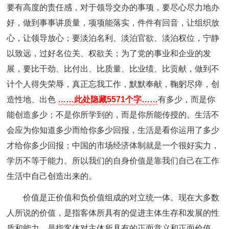
要有高度的责任感，对于领导交办的事项，要尽心尽力地办
好，做到事事讲质量，项项能落实，件件有回音，让组织放
心，让领导放心；要淡泊名利、淡泊官欲、淡泊权位，宁静
以致远，过好名位关、权欲关；为了党的事业和企业的发
展，要比干劲、比付出、比质量、比业绩、比贡献，做到不
计个人得失荣辱，真正忘我工作，默默奉献，鞠躬尽瘁，创
造性地、出色
……此处隐藏5571个字……
有多少，而是你
能创造多少；不是你所学到的，而是你所能传授的。生活不
会应为你知道多少而给你多少回报，生活是看你运用了多少
才给你多少回报；中国的市场经济体制就是一个很好实力，
学历不等于能力。所以我们的自身价值是靠我们自己在工作
生活中自己创造出来的。
价值是正价值和负价值组成的对立统一体。现在大多数
人所说的价值，是指客体所具有的促进主体生存和发展的性
质和能力，是指客体对主体所具有的正面意义和正面价值。