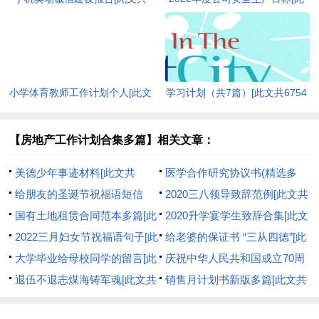
1438字]
文共1325字]
小学体育教师工作计划个人[此文
学习计划（共7篇）[此文共6754
共5479字]
字]
【房地产工作计划合集多篇】相关文章：
美德少年事迹材料[此文共
医学合作研究协议书(精选多
10928字]
给朋友的圣诞节祝福语短信
篇)[此文共5226字]
2020三八领导致辞范例[此文共
（共2篇）[此文共3918字]
国有土地租赁合同范本多篇[此
3579字]
2020升学宴学生致辞合集[此文
文共4049字]
2022三月妇女节祝福语句子[此
共2389字]
给老婆的保证书 “三从四德”[此
文共4401字]
大学毕业给母校同学的留言[此
文共5126字]
庆祝中华人民共和国成立70周
文共3023字]
退伍不退志煤海铸军魂[此文共
年“心系祖国，健康成长”活动方
销售月计划书新版多篇[此文共
354字]
案[此文共1425字]
5163字]